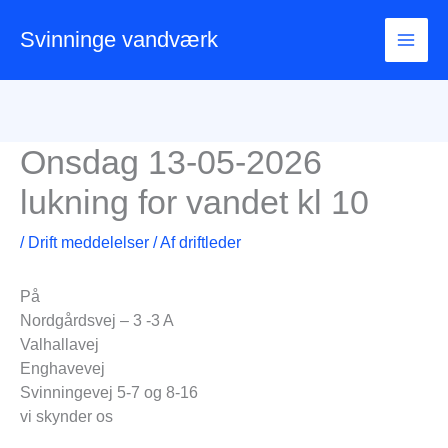
Gå
til
Svinninge vandværk
indholdet
Onsdag 13-05-2026
lukning for vandet kl 10
/
Drift meddelelser
/ Af
driftleder
På
Nordgårdsvej – 3 -3 A
Valhallavej
Enghavevej
Svinningevej 5-7 og 8-16
vi skynder os