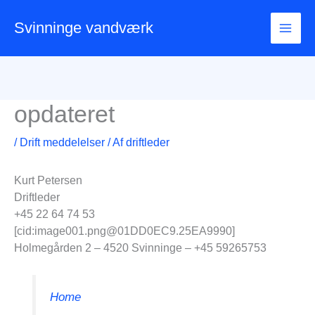
Gå
til
Svinninge vandværk
indholdet
opdateret
/
Drift meddelelser
/ Af
driftleder
Kurt Petersen
Driftleder
+45 22 64 74 53
[cid:image001.png@01DD0EC9.25EA9990]
Holmegården 2 – 4520 Svinninge – +45 59265753
Home