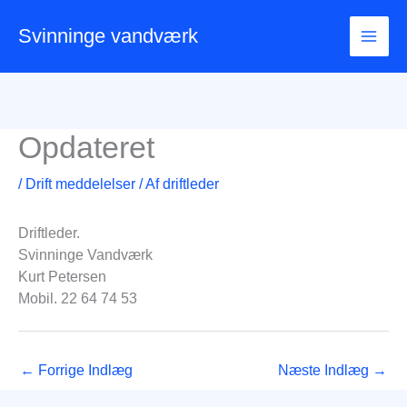
Gå
til
Svinninge vandværk
indholdet
Opdateret
/
Drift meddelelser
/ Af
driftleder
Driftleder.
Svinninge Vandværk
Kurt Petersen
Mobil. 22 64 74 53
←
Forrige Indlæg
Næste Indlæg
→